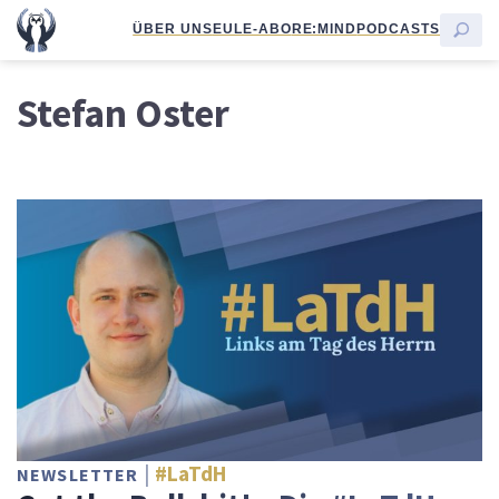
ÜBER UNS
EULE-ABO
RE:MIND
PODCASTS
Stefan Oster
#LaTdH
NEWSLETTER