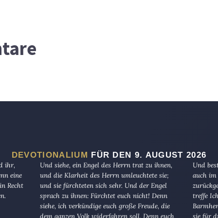
tare
DEVOTIONALIUM
FÜR DEN 9. AUGUST 2026
 ihr,
Und siehe, ein Engel des Herrn trat zu ihnen,
Und best
enn eine
und die Klarheit des Herrn umleuchtete sie;
auch im 
in Recht
und sie fürchteten sich sehr. Und der Engel
zurückge
en.
sprach zu ihnen: Fürchtet euch nicht! Denn
treffe I
siehe, ich verkündige euch große Freude, die
Barmherz
dem ganzen Volk widerfahren soll. Denn euch
sie für 