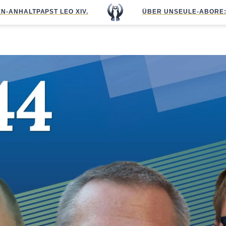
N-ANHALT
PAPST LEO XIV.
ÜBER UNS
EULE-ABO
RE