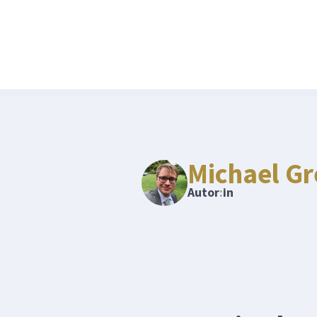
Michael Gr
Autor
:
in