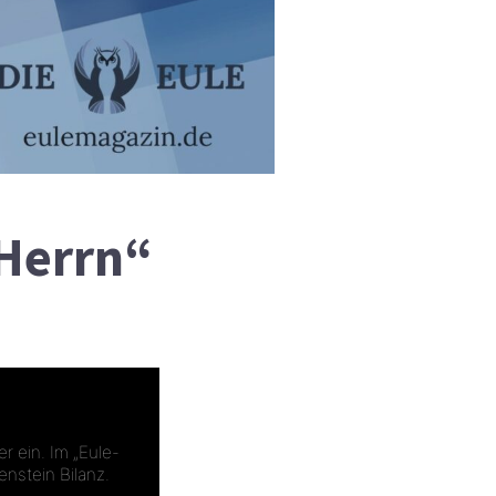
 Herrn“