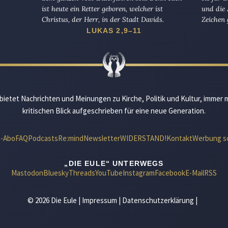
ist heute ein Retter geboren, welcher ist
und die 
Christus, der Herr, in der Stadt Davids.
Zeichen 
LUKAS 2,9–11
bietet Nachrichten und Meinungen zu Kirche, Politik und Kultur, immer 
kritischen Blick aufgeschrieben für eine neue Generation.
e-Abo
FAQ
Podcasts
Re:mind
Newsletter
WIDERSTAND!
Kontakt
Werbung s
„DIE EULE“ UNTERWEGS
Mastodon
Bluesky
Threads
YouTube
Instagram
Facebook
E-Mail
RSS
© 2026 Die Eule |
Impressum
|
Datenschutzerklärung
|