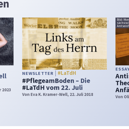
en
Bild: Mo
sächsisc
Amtseinf
ESSA
#LaTdH
NEWSLETTER
ell
Anti
#PflegeamBoden – Die
Theo
#LaTdH vom 22. Juli
Anf
r 2023
Von
Eva K. Kramer-Well
, 22. Juli 2018
Von
Ol