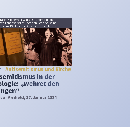
ntage (Bücher von Walter Grundmann, der
hen Landesbischof Friedrich Coch bei seiner
ührung 1933 vor der Dresdner Frauenkirche)
Antisemitismus und Kirche
Y
semitismus in der
logie: „Wehret den
ängen“
iver Arnhold
, 17. Januar 2024