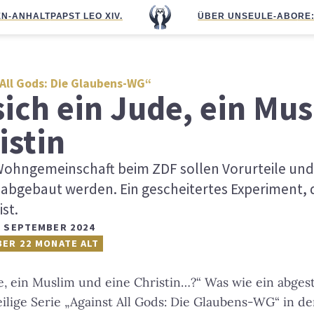
N-ANHALT
PAPST LEO XIV.
ÜBER UNS
EULE-ABO
RE
All Gods: Die Glaubens-WG“
sich ein Jude, ein Mu
istin
Wohngemeinschaft beim ZDF sollen Vorurteile und
abgebaut werden. Ein gescheitertes Experiment, d
st.
. SEPTEMBER 2024
BER 22 MONATE ALT
de, ein Muslim und eine Christin…?“ Was wie ein abges
teilige Serie „Against All Gods: Die Glaubens-WG“ in d