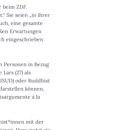
er beim
ZDF
.
“ Sie seien „in ihrer
ruch, eine gesamte
oßen Erwartungen
ch eingeschrieben
en Personen in Bezug
Lars (27) als
(JSUD) oder Buddhist
 darstellen können,
tsargumente à la
onist*innen mit der
ieren. Dazu nutzt sie