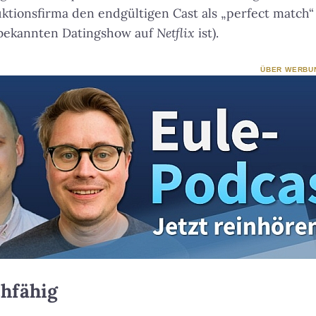
ktionsfirma den endgültigen Cast als „perfect match“
r bekannten Datingshow auf
Netflix
ist).
ÜBER WERBU
chfähig