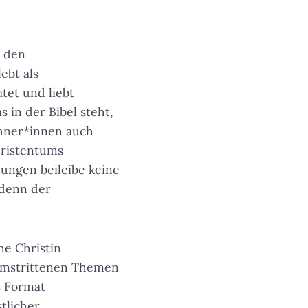
n den
ebt als
tet und liebt
s in der Bibel steht,
ohner*innen auch
hristentums
lungen beileibe keine
 denn der
he Christin
 umstrittenen Themen
s Format
tlicher