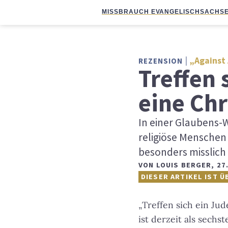
MISSBRAUCH EVANGELISCH
SACHSE
„Against 
REZENSION
Treffen 
eine Chr
In einer Glaubens-
religiöse Menschen 
besonders misslich i
VON
LOUIS BERGER
,
27
DIESER ARTIKEL IST Ü
„Treffen sich ein Ju
ist derzeit als sechs