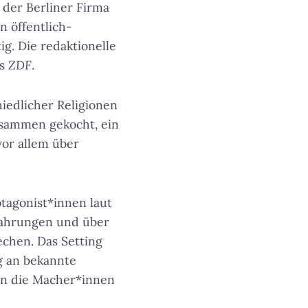
der Berliner Firma
n öffentlich-
g. Die redaktionelle
es
ZDF
.
hiedlicher Religionen
usammen gekocht, ein
vor allem über
tagonist*innen laut
rfahrungen und über
echen. Das Setting
ig an bekannte
enn die Macher*innen