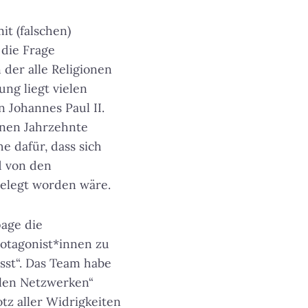
it (falschen)
 die Frage
 der alle Religionen
ung liegt vielen
n Johannes Paul II.
enen Jahrzehnte
he dafür, dass sich
d von den
elegt worden wäre.
page die
rotagonist*innen zu
sst“. Das Team habe
ialen Netzwerken“
tz aller Widrigkeiten