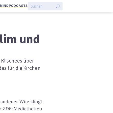
:MIND
PODCASTS
slim und
 Klischees über
as für die Kirchen
tandener Witz klingt,
er
ZDF
-Mediathek zu