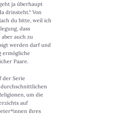
 geht ja überhaupt
a drinsteht.“ Von
ach du bitte, weil ich
slegung, dass
r aber auch zu
ssigt werden darf und
g ermögliche
cher Paare.
f der Serie
 durchschnittlichen
Religionen, um die
erzichts auf
eter*innen ihres