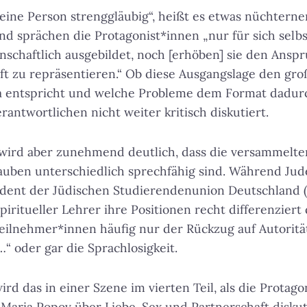
uf eine Person strenggläubig“, heißt es etwas nüchtern
d sprächen die Protagonist*innen „nur für sich selbst.
nschaftlich ausgebildet, noch [erhöben] sie den Ansp
t zu repräsentieren.“ Ob diese Ausgangslage den gr
a entspricht und welche Probleme dem Format dadur
rantwortlichen nicht weiter kritisch diskutiert.
e wird aber zunehmend deutlich, dass die versammelt
auben unterschiedlich sprechfähig sind. Während Jude 
ident der Jüdischen Studierendenunion Deutschland 
piritueller Lehrer ihre Positionen recht differenziert
eilnehmer*innen häufig nur der Rückzug auf Autoritä
“ oder gar die Sprachlosigkeit.
rd das in einer Szene im vierten Teil, als die Protag
 Maria Popov über Liebe, Sex und Partnerschaft diskut