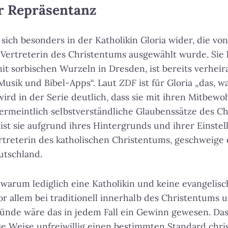
er Repräsentanz
 sich besonders in der Katholikin Gloria wider, die vo
 Vertreterin des Christentums ausgewählt wurde. Sie l
t sorbischen Wurzeln in Dresden, ist bereits verheira
Musik und Bibel-Apps“. Laut
ZDF
ist für Gloria „das, wa
wird in der Serie deutlich, dass sie mit ihren Mitbew
vermeintlich selbstverständliche Glaubenssätze des C
st sie aufgrund ihres Hintergrunds und ihrer Einstel
rtreterin des katholischen Christentums, geschweige
utschland.
, warum lediglich eine Katholikin und keine evangelisc
r allem bei traditionell innerhalb des Christentums
Sünde wäre das in jedem Fall ein Gewinn gewesen. Da
se Weise unfreiwillig einen bestimmten Standard chris