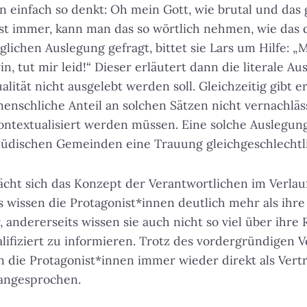
n einfach so denkt: Oh mein Gott, wie brutal und das
ist immer, kann man das so wörtlich nehmen, wie das d
lichen Auslegung gefragt, bittet sie Lars um Hilfe:
„M
in, tut mir leid!“
Dieser erläutert dann die literale Au
ität nicht ausgelebt werden soll. Gleichzeitig gibt e
enschliche Anteil an solchen Sätzen nicht vernachlä
ontextualisiert werden müssen. Eine solche Auslegun
jüdischen Gemeinden eine Trauung gleichgeschlechtli
ächt sich das Konzept der Verantwortlichen im Verlau
s wissen die Protagonist*innen deutlich mehr als ihre
 andererseits wissen sie auch nicht so viel über ihre 
ifiziert zu informieren. Trotz des vordergründigen V
die Protagonist*innen immer wieder direkt als Vertr
 angesprochen.