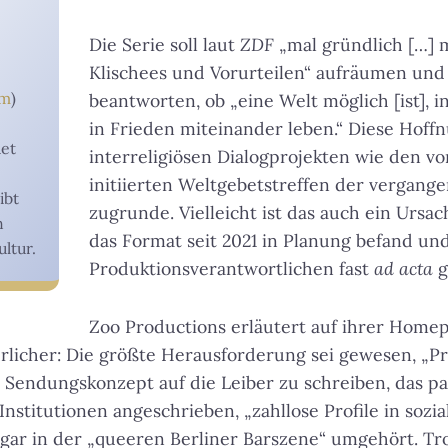
Die Serie soll laut
ZDF
„mal gründlich […] m
Klischees und Vorurteilen“ aufräumen und
am
)
beantworten, ob „eine Welt möglich [ist], in
in Frieden miteinander leben.“ Diese Hoffn
det
interreligiösen Dialogprojekten wie den vo
initiierten Weltgebetstreffen der vergang
ibt
zugrunde. Vielleicht ist das auch ein Ursac
n
das Format seit 2021 in Planung befand un
ultur.
Produktionsverantwortlichen fast
ad acta
g
Zoo Productions erläutert auf ihrer Home
licher: Die größte Herausforderung sei gewesen, „P
 Sendungskonzept auf die Leiber zu schreiben, das pa
 Institutionen angeschrieben, „zahllose Profile in soz
ogar in der „queeren Berliner Barszene“ umgehört. Tro