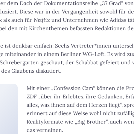
ter dem Dach der Dokumentationsreihe „37 Grad“ von 
uziert. Diese war in der Vergangenheit sowohl für de
 als auch für
Netflix
und Unternehmen wie Adidas täti
 bei den mit Kirchenthemen befassten Redaktionen d
e ist denkbar einfach: Sechs Vertreter*innen untersc
ge miteinander in einem Berliner WG-Loft. Es wird z
Schrebergarten geschaut, der Schabbat gefeiert und 
des Glaubens diskutiert.
Mit einer „Confession Cam“ können die Pro
ZDF
„über ihr Erlebtes, ihre Gedanken, E
alles, was ihnen auf dem Herzen liegt“, spr
erinnert auf diese Weise wohl nicht zufäll
Realityformate wie „Big Brother“, auch w
das verneinen.