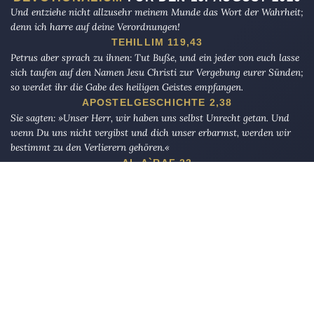
Und entziehe nicht allzusehr meinem Munde das Wort der Wahrheit;
denn ich harre auf deine Verordnungen!
TEHILLIM 119,43
Petrus aber sprach zu ihnen: Tut Buße, und ein jeder von euch lasse
sich taufen auf den Namen Jesu Christi zur Vergebung eurer Sünden;
so werdet ihr die Gabe des heiligen Geistes empfangen.
APOSTELGESCHICHTE 2,38
Sie sagten: »Unser Herr, wir haben uns selbst Unrecht getan. Und
wenn Du uns nicht vergibst und dich unser erbarmst, werden wir
bestimmt zu den Verlierern gehören.«
AL-A`RAF 23
Die Eule
bietet Nachrichten und Meinungen zu Kirche, Politik und
Kultur, immer mit einem kritischen Blick aufgeschrieben für eine
neue Generation.