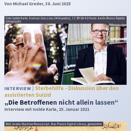
Von
Michael Greder
, 30. Juni 2025
Foto Isolde Karle: Damian Gorczany (Wikipedia), CC BY-SA 4.0 Hand: Aarón Blanco Tejedor
(Unsplash)
Sterbehilfe - Diskussion über den
INTERVIEW
assistierten Suizid
„Die Betroffenen nicht allein lassen“
Interview mit Isolde Karle, 25. Januar 2021
Bild: Arabic Machine Manuscript, Max Planck Digital Library, gemeinfrei