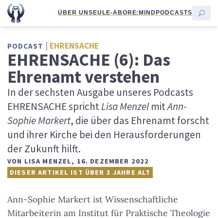
ÜBER UNS
EULE-ABO
RE:MIND
PODCASTS
EHRENSACHE
PODCAST
EHRENSACHE (6): Das
Ehrenamt verstehen
In der sechsten Ausgabe unseres Podcasts
EHRENSACHE spricht
Lisa Menzel
mit
Ann-
Sophie Markert
, die über das Ehrenamt forscht
und ihrer Kirche bei den Herausforderungen
der Zukunft hilft.
VON
LISA MENZEL
,
16. DEZEMBER 2022
DIESER ARTIKEL IST ÜBER 3 JAHRE ALT
Ann-Sophie Markert ist Wissenschaftliche
Mitarbeiterin am Institut für Praktische Theologie