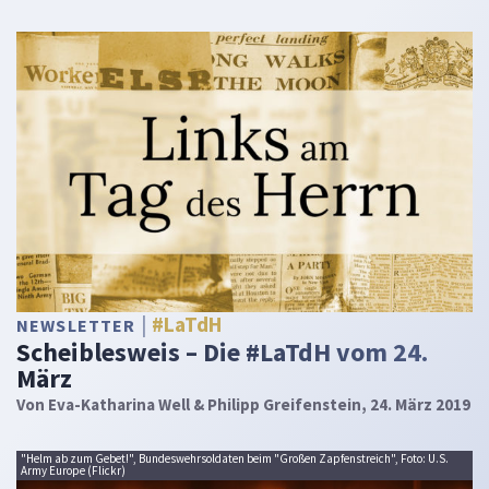
#LaTdH
NEWSLETTER
Scheiblesweis – Die #LaTdH vom 24.
März
Von
Eva-Katharina Well & Philipp Greifenstein
, 24. März 2019
"Helm ab zum Gebet!", Bundeswehrsoldaten beim "Großen Zapfenstreich", Foto: U.S.
Army Europe (Flickr)