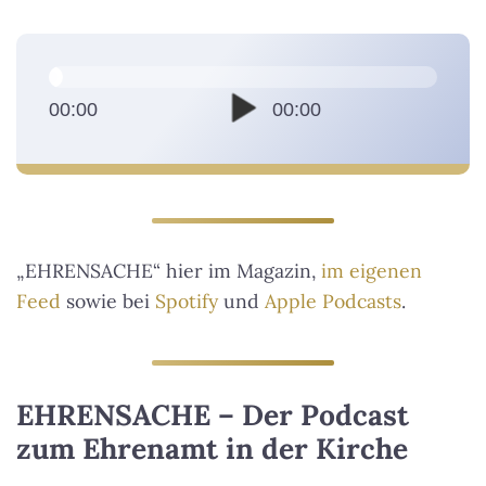
A
u
d
00:00
00:00
i
o
-
P
l
„EHRENSACHE“ hier im Magazin,
im eigenen
a
Feed
sowie bei
Spotify
und
Apple Podcasts
.
y
e
r
EHRENSACHE – Der Podcast
zum Ehrenamt in der Kirche