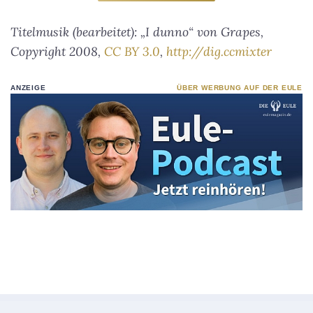
Titelmusik (bearbeitet): „I dunno“ von Grapes,
Copyright 2008,
CC BY 3.0
,
http://dig.ccmixter
ANZEIGE
ÜBER WERBUNG AUF DER EULE