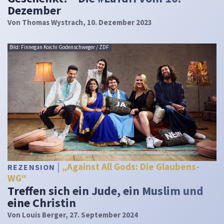
Dezember
Von
Thomas Wystrach
, 10. Dezember 2023
Bild: Finnegan Koichi Godenschweger / ZDF
„Against All Gods: Die Glaubens-
REZENSION
WG“
Treffen sich ein Jude, ein Muslim und
eine Christin
Von
Louis Berger
, 27. September 2024