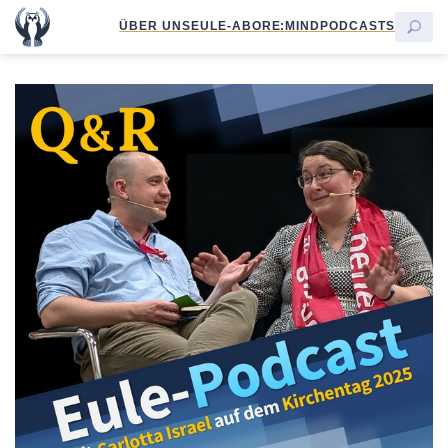
ÜBER UNS
EULE-ABO
RE:MIND
PODCASTS