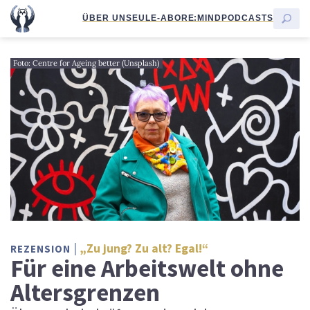
ÜBER UNS
EULE-ABO
RE:MIND
PODCASTS
Foto: Centre for Ageing better (Unsplash)
„Zu jung? Zu alt? Egal!“
REZENSION
Für eine Arbeitswelt ohne
Altersgrenzen