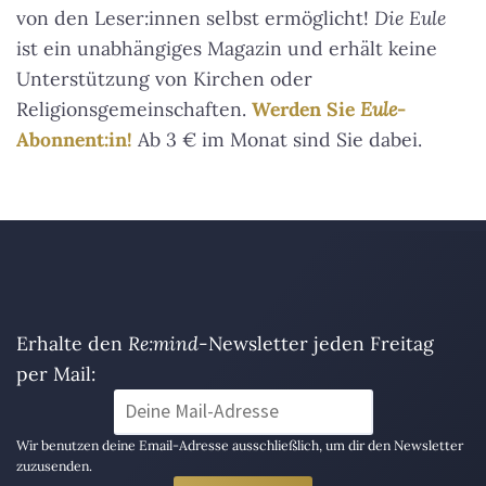
von den Leser:innen selbst ermöglicht!
Die Eule
ist ein unabhängiges Magazin und erhält keine
Unterstützung von Kirchen oder
Religionsgemeinschaften.
Werden Sie
Eule
-
Abonnent:in!
Ab 3 € im Monat sind Sie dabei.
Erhalte den
Re:mind
-Newsletter jeden Freitag
per Mail:
Wir benutzen deine Email-Adresse ausschließlich, um dir den Newsletter
zuzusenden.