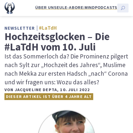
ÜBER UNS
EULE-ABO
RE:MIND
PODCASTS
#LaTdH
NEWSLETTER
Hochzeitsglocken – Die
#LaTdH vom 10. Juli
Ist das Sommerloch da? Die Prominenz pilgert
nach Sylt zur „Hochzeit des Jahres“, Muslime
nach Mekka zur ersten Hadsch „nach“ Corona
und wir fragen uns: Wozu das alles?
VON
JACQUELINE DEPTA
,
10. JULI 2022
DIESER ARTIKEL IST ÜBER 4 JAHRE ALT