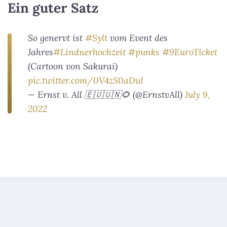
Ein guter Satz
So genervt ist
#Sylt
vom Event des
Jahres
#Lindnerhochzeit
#punks
#9EuroTicket
(Cartoon von Sakurai)
pic.twitter.com/0V4zS0aDuI
— Ernst v. All 🇪🇺🇺🇳🌻 (@ErnstvAll)
July 9,
2022