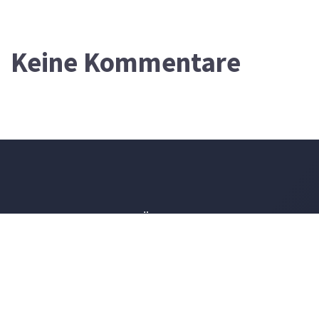
Keine Kommentare
DEVOTIONALIUM
FÜR DEN 8. AUGUST 2026
Werden nicht diese alle einen Spruch über ihn machen und ein
Spottlied in Rätseln auf ihn dichten? Man wird sagen: Wehe dem,
der sich bereichert mit fremdem Gut (wie lange noch?), der sich mit
Pfandgut beschwert!
CHABAKKUK 2,6
Ich bin das A und das O, spricht Gott der Herr, der da ist und der