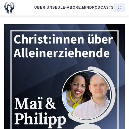
ÜBER UNS
EULE-ABO
RE:MIND
PODCASTS