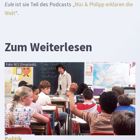
Eule
ist sie Teil des Podcasts
„Maï & Philipp erklären die
Welt“
.
Zum Weiterlesen
Foto: NCI (Unsplash)
Politik