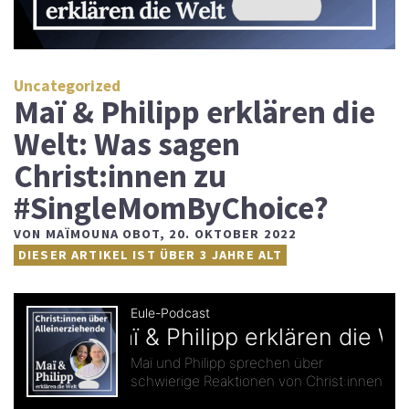
Uncategorized
Maï & Philipp erklären die
Welt: Was sagen
Christ:innen zu
#SingleMomByChoice?
VON
MAÏMOUNA OBOT
,
20. OKTOBER 2022
DIESER ARTIKEL IST ÜBER 3 JAHRE ALT