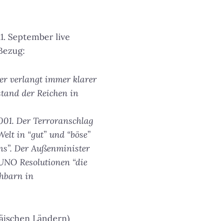
1. September live
Bezug:
 er verlangt immer klarer
tand der Reichen in
001. Der Terroranschlag
Welt in “gut” und “böse”
uns”. Der Außenminister
 UNO Resolutionen “die
chbarn in
päischen Ländern)