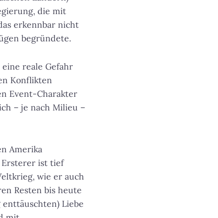
gierung, die mit
das erkennbar nicht
Lügen begründete.
 eine reale Gefahr
en Konflikten
den Event-Charakter
ich – je nach Milieu –
en Amerika
rsterer ist tief
eltkrieg, wie er auch
en Resten bis heute
g enttäuschten) Liebe
d mit