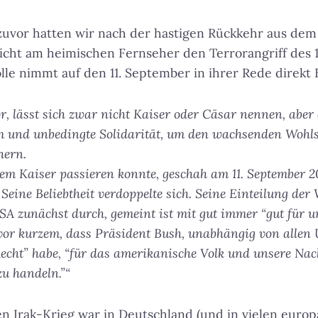
uvor hatten wir nach der hastigen Rückkehr aus dem
cht am heimischen Fernseher den Terrorangriff des 1
ölle nimmt auf den 11. September in ihrer Rede direkt 
r, lässt sich zwar nicht Kaiser oder Cäsar nennen, aber
 und unbedingte Solidarität, um den wachsenden Wohls
hern.
sem Kaiser passieren konnte, geschah am 11. September 2
 Seine Beliebtheit verdoppelte sich. Seine Einteilung der 
USA zunächst durch, gemeint ist mit gut immer “gut für 
 vor kurzem, dass Präsident Bush, unabhängig von allen
Recht” habe, “für das amerikanische Volk und unsere Na
zu handeln.”“
n Irak-Krieg war in Deutschland (und in vielen euro