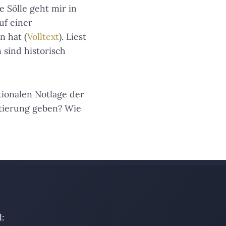
 Sölle geht mir in
uf einer
n hat (
Volltext
). Liest
sind historisch
tionalen Notlage der
ntierung geben? Wie
: