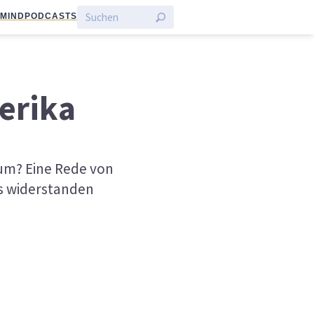
:MIND
PODCASTS
erika
um? Eine Rede von
s widerstanden