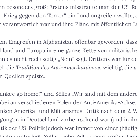
en besonders groß: Erstens misstraute man der US-Re
„Krieg gegen den Terror“ ein Land angreifen wollte, 
r verantwortich war und ihre Pläne mit öffentlichen 
m Eingreifen in Afghanistan offenbar geworden, dass
hland und Europa in eine ganze Kette von militärisch
nn es nicht rechtzeitig „Nein“ sagt. Drittens war für 
ch die
Tradition des Anti-Amerikanismus
wichtig, die s
n Quellen speiste.
nkee go home!“ und Sölles „Wir sind mit dem ander
abei an verschiedenen Polen der Anti-Amerika-Achse. E
linken Amerika- und Militarismus-Kritik nach dem 2. W
gungen in Deutschland vorherrschend war (und in ihr
Kritik der US-Politik jedoch war immer von einer (häufi
taaten unterlegt. Sölles Liebe galt diesem großen Lan