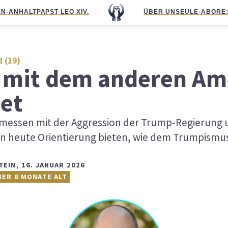
N-ANHALT
PAPST LEO XIV.
ÜBER UNS
EULE-ABO
RE
 (19)
d mit dem anderen Am
et
messen mit der Aggression der Trump-Regierung 
n heute Orientierung bieten, wie dem Trumpismu
TEIN
,
16. JANUAR 2026
BER 6 MONATE ALT