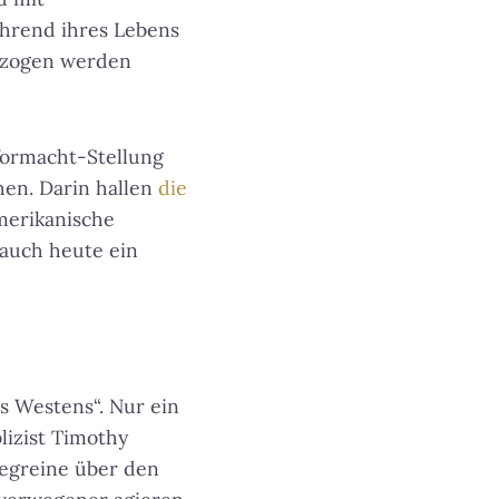
ährend ihres Lebens
llzogen werden
Vormacht-Stellung
hen. Darin hallen
die
merikanische
 auch heute ein
 Westens“. Nur ein
lizist
Timothy
Gegreine über den