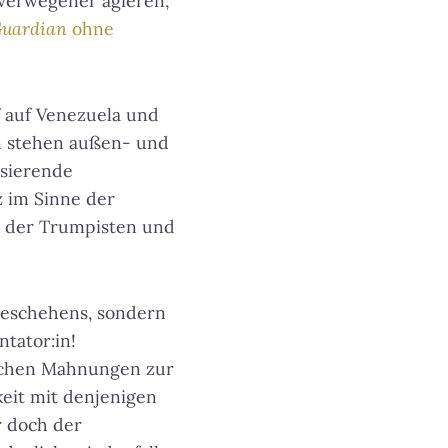
 verwegener agieren,
uardian
ohne
 auf Venezuela und
n stehen außen- und
isierende
 im Sinne der
n der Trumpisten und
 Geschehens, sondern
ntator:in!
lichen Mahnungen zur
keit mit denjenigen
r doch der