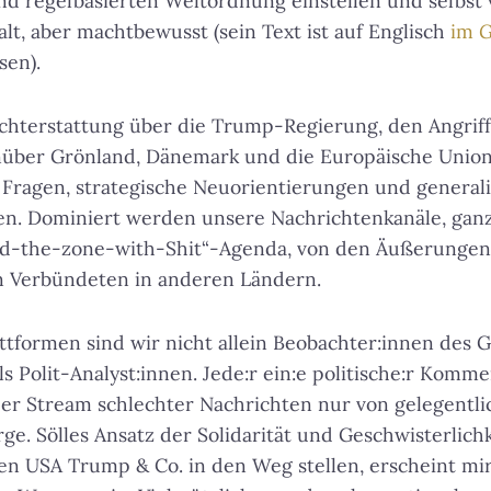
nd regelbasierten Weltordnung einstellen und selbst
lt, aber machtbewusst (sein Text ist auf Englisch
im
G
sen).
chterstattung über die Trump-Regierung, den Angriff
nüber Grönland, Dänemark und die Europäische Unio
e Fragen, strategische Neuorientierungen und general
. Dominiert werden unsere Nachrichtenkanäle, ganz
od-the-zone-with-Shit“-Agenda, von den Äußerunge
en Verbündeten in anderen Ländern.
ttformen sind wir nicht allein Beobachter:innen des
ls Polit-Analyst:innen. Jede:r ein:e politische:r Komme
er Stream schlechter Nachrichten nur von gelegent
rge. Sölles Ansatz der Solidarität und Geschwisterlich
 den USA Trump & Co. in den Weg stellen, erscheint mi