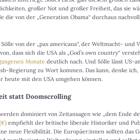
chkeiten, großer Not und großer Freiheit, das sie w
hle die von der „Generation Obama“ durchaus nachvo
t Sölle von der „pax americana“, der Weltmacht- und 
on, dass sich die USA als „God’s own country“ verste
rgangenen Monate
deutlich nach. Und Sölle lässt US-a
ush-Regierung zu Wort kommen. Das kann, denke ich,
 wir heute mit den USA umgehen können.
it statt Doomscrolling
werden dominiert von Zeitansagen wie „dem Ende des
(€)
empfiehlt der britische liberale Historiker und Pub
ne neue Flexibilität. Die Europäer:innen sollten das 