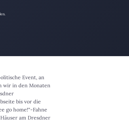
den.
olitische Event, an
n wir in den Monaten
esdner
seite bis vor die
kee go home!“-Fahne
r Häuser am Dresdner