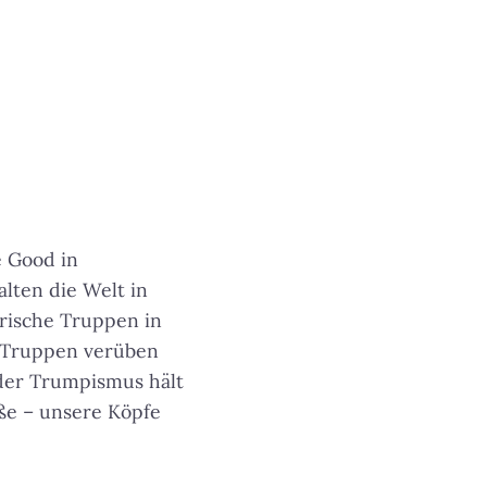
e Good in
lten die Welt in
rische Truppen in
S-Truppen verüben
 der Trumpismus hält
ße – unsere Köpfe