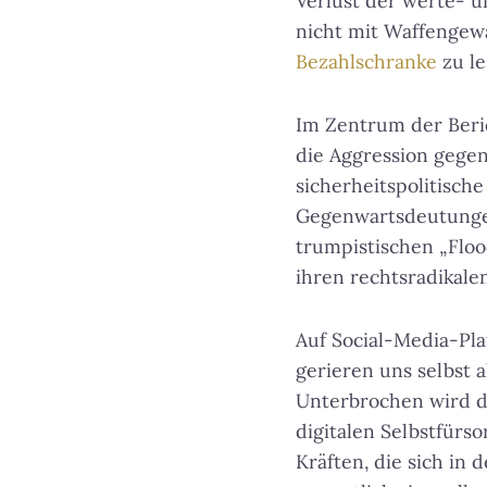
Verlust der werte- u
nicht mit Waffengewa
Bezahlschranke
zu le
Im Zentrum der Beri
die Aggression gege
sicherheitspolitisch
Gegenwartsdeutungen
trumpistischen „Flo
ihren rechtsradikal
Auf Social-Media-Pla
gerieren uns selbst a
Unterbrochen wird d
digitalen Selbstfürso
Kräften, die sich in