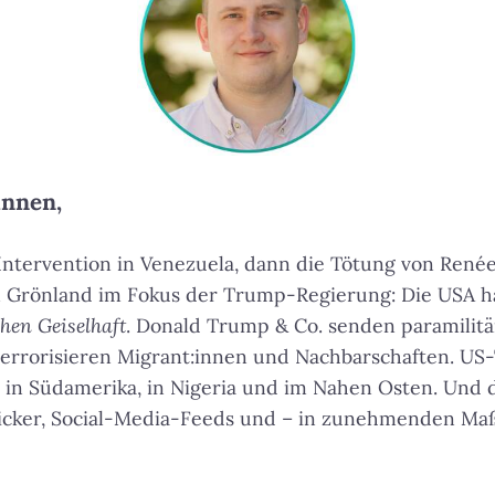
innen,
e Intervention in Venezuela, dann die Tötung von René
 Grönland im Fokus der Trump-Regierung: Die USA ha
chen Geiselhaft
. Donald Trump & Co. senden paramilitä
terrorisieren Migrant:innen und Nachbarschaften. U
e in Südamerika, in Nigeria und im Nahen Osten. Und
icker, Social-Media-Feeds und – in zunehmenden Ma