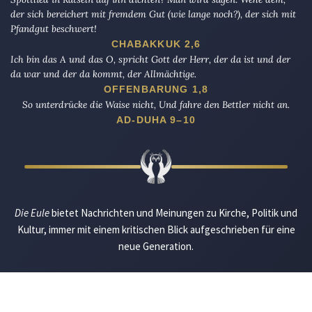
der sich bereichert mit fremdem Gut (wie lange noch?), der sich mit
Pfandgut beschwert!
CHABAKKUK 2,6
Ich bin das A und das O, spricht Gott der Herr, der da ist und der
da war und der da kommt, der Allmächtige.
OFFENBARUNG 1,8
So unterdrücke die Waise nicht, Und fahre den Bettler nicht an.
AD-DUHA 9–10
Die Eule
bietet Nachrichten und Meinungen zu Kirche, Politik und
Kultur, immer mit einem kritischen Blick aufgeschrieben für eine
neue Generation.
Über uns
Eule-Abo
FAQ
Podcasts
Re:mind
Newsletter
WIDERSTAND!
Kontakt
Werbung schalten
Suche