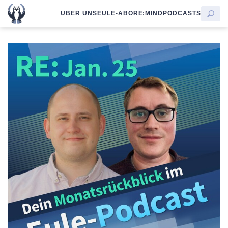
ÜBER UNS
EULE-ABO
RE:MIND
PODCASTS