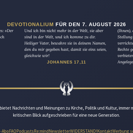
DEVOTIONALIUM
FÜR DEN 7. AUGUST 2026
es: »Der
Und ich bin nicht mehr in der Welt, sie aber
(Ihnen),
och
sind in der Welt, und ich komme zu dir.
Stellung
Heiliger Vater, bewahre sie in deinem Namen,
verricht
den du mir gegeben hast, damit sie eins seien,
Rechte g
gleichwie wir!
verbiete
Angelege
JOHANNES 17,11
bietet Nachrichten und Meinungen zu Kirche, Politik und Kultur, immer 
kritischen Blick aufgeschrieben für eine neue Generation.
e-Abo
FAQ
Podcasts
Re:mind
Newsletter
WIDERSTAND!
Kontakt
Werbung s