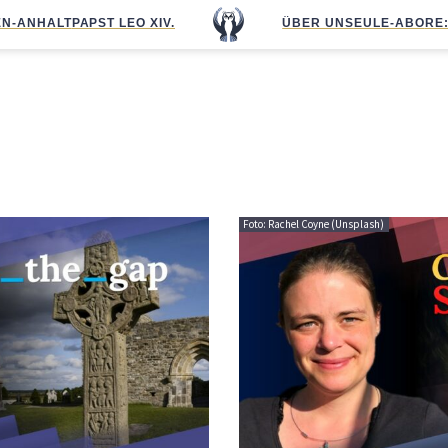
N-ANHALT
PAPST LEO XIV.
ÜBER UNS
EULE-ABO
RE
Foto: Rachel Coyne (Unsplash)