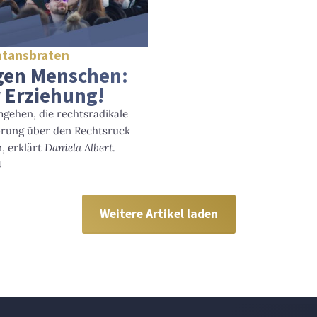
atansbraten
ngen Menschen:
 Erziehung!
mgehen, die rechtsradikale
pörung über den Rechtsruck
, erklärt
Daniela Albert
.
4
Weitere Artikel laden