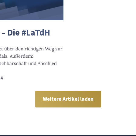
– Die #LaTdH
et über den richtigen Weg zur
dals. Außerdem:
achbarschaft und Abschied
24
Weitere Artikel laden