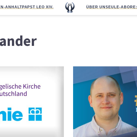
N-ANHALT
PAPST LEO XIV.
ÜBER UNS
EULE-ABO
RE
Zander