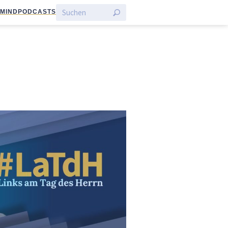
:MIND
PODCASTS