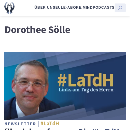
ÜBER UNS
EULE-ABO
RE:MIND
PODCASTS
Dorothee Sölle
#LaTdH
NEWSLETTER