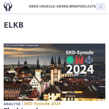
ÜBER UNS
EULE-ABO
RE:MIND
PODCASTS
ELKB
Foto: Daniel Seßler (Unsplash)
EKD-Synode 2024
ANALYSE