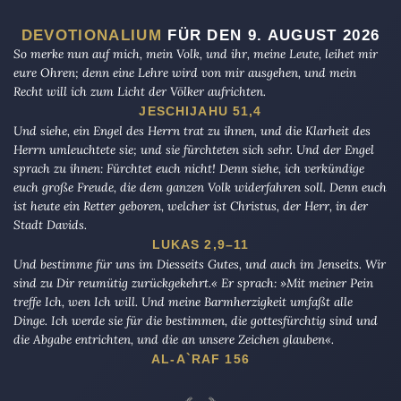
DEVOTIONALIUM
FÜR DEN 9. AUGUST 2026
So merke nun auf mich, mein Volk, und ihr, meine Leute, leihet mir
eure Ohren; denn eine Lehre wird von mir ausgehen, und mein
Recht will ich zum Licht der Völker aufrichten.
JESCHIJAHU 51,4
Und siehe, ein Engel des Herrn trat zu ihnen, und die Klarheit des
Herrn umleuchtete sie; und sie fürchteten sich sehr. Und der Engel
sprach zu ihnen: Fürchtet euch nicht! Denn siehe, ich verkündige
euch große Freude, die dem ganzen Volk widerfahren soll. Denn euch
ist heute ein Retter geboren, welcher ist Christus, der Herr, in der
Stadt Davids.
LUKAS 2,9–11
Und bestimme für uns im Diesseits Gutes, und auch im Jenseits. Wir
sind zu Dir reumütig zurückgekehrt.« Er sprach: »Mit meiner Pein
treffe Ich, wen Ich will. Und meine Barmherzigkeit umfaßt alle
Dinge. Ich werde sie für die bestimmen, die gottesfürchtig sind und
die Abgabe entrichten, und die an unsere Zeichen glauben«.
AL-A`RAF 156