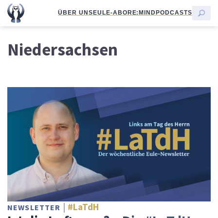
ÜBER UNS
EULE-ABO
RE:MIND
PODCASTS
Niedersachsen
#LaTdH
NEWSLETTER