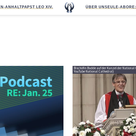
N-ANHALT
PAPST LEO XIV.
ÜBER UNS
EULE-ABO
RE
Bischöfin Budde auf der Kanzel der National 
YouTube National Cathedral)