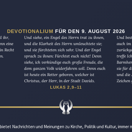
DEVOTIONALIUM
FÜR DEN 9. AUGUST 2026
 ihr,
Und siehe, ein Engel des Herrn trat zu ihnen,
Und best
enn eine
und die Klarheit des Herrn umleuchtete sie;
auch im 
in Recht
und sie fürchteten sich sehr. Und der Engel
zurückge
en.
sprach zu ihnen: Fürchtet euch nicht! Denn
treffe I
siehe, ich verkündige euch große Freude, die
Barmherz
dem ganzen Volk widerfahren soll. Denn euch
sie für 
ist heute ein Retter geboren, welcher ist
und die 
Christus, der Herr, in der Stadt Davids.
Zeichen 
LUKAS 2,9–11
bietet Nachrichten und Meinungen zu Kirche, Politik und Kultur, immer 