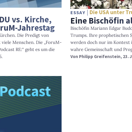
Die USA unter T
ESSAY
DU vs. Kirche,
Eine Bischöfin a
oruM-Jahrestag
Bischöfin Mariann Edgar Bud
Trumps. Ihre prophetischen S
irchen. Die Predigt von
werden doch nur im Kontext i
t viele Menschen. Die „ForuM-
wahre Gemeinschaft und Prop
Podcast RE:“ geht es um die
Von
Philipp Greifenstein
, 23.
5.