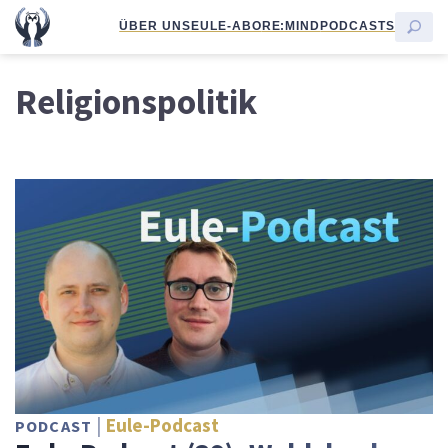
ÜBER UNS
EULE-ABO
RE:MIND
PODCASTS
Religionspolitik
Eule-Podcast
PODCAST