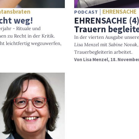
atansbraten
EHRENSACHE
PODCAST
icht weg!
EHRENSACHE (4)
Trauern begleit
jahr - Rituale und
en zu Recht in der Kritik.
In der vierten Ausgabe unse
cht leichtfertig wegzuwerfen,
Lisa Menzel
mit
Sabine Novak
Trauerbegleiterin arbeitet.
Von
Lisa Menzel
, 18. Novembe