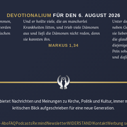
DEVOTIONALIUM
FÜR DEN 6. AUGUST 2026
kommen,
Und er heilte viele, die an mancherlei
Unter de
 werden
Krankheiten litten, und trieb viele Dämonen
neben Go
ischen
aus und ließ die Dämonen nicht reden, denn
sie lieb
sie kannten ihn.
die glau
diejenig
MARKUS 1,34
Pein seh
und daß 
bietet Nachrichten und Meinungen zu Kirche, Politik und Kultur, immer 
kritischen Blick aufgeschrieben für eine neue Generation.
e-Abo
FAQ
Podcasts
Re:mind
Newsletter
WIDERSTAND!
Kontakt
Werbung s