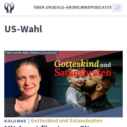
ÜBER UNS
EULE-ABO
RE:MIND
PODCASTS
US-Wahl
Foto Familie: Kelly Sikkema (Unsplash)
Gotteskind und Satansbraten
KOLUMNE