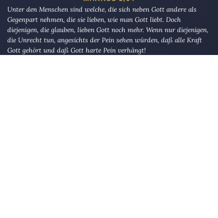
Unter den Menschen sind welche, die sich neben Gott andere als
Gegenpart nehmen, die sie lieben, wie man Gott liebt. Doch
diejenigen, die glauben, lieben Gott noch mehr. Wenn nur diejenigen,
die Unrecht tun, angesichts der Pein sehen würden, daß alle Kraft
Gott gehört und daß Gott harte Pein verhängt!
AL-BAQARAH 165
Die Eule
bietet Nachrichten und Meinungen zu Kirche, Politik und
Kultur, immer mit einem kritischen Blick aufgeschrieben für eine
neue Generation.
Über uns
Eule-Abo
FAQ
Podcasts
Re:mind
Newsletter
WIDERSTAND!
Kontakt
Werbung schalten
Suche
„DIE EULE“ UNTERWEGS