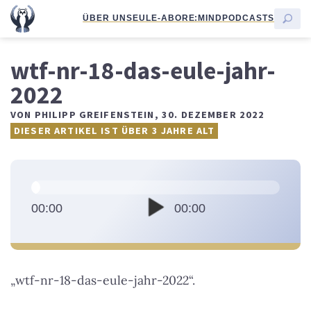
ÜBER UNS
EULE-ABO
RE:MIND
PODCASTS
wtf-nr-18-das-eule-jahr-
2022
VON
PHILIPP GREIFENSTEIN
,
30. DEZEMBER 2022
DIESER ARTIKEL IST ÜBER 3 JAHRE ALT
A
u
d
00:00
00:00
i
o
-
„wtf-nr-18-das-eule-jahr-2022“.
P
l