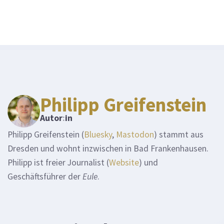
a
y
e
r
Philipp Greifenstein
Autor
:
in
Philipp Greifenstein (
Bluesky
,
Mastodon
) stammt aus
Dresden und wohnt inzwischen in Bad Frankenhausen.
Philipp ist freier Journalist (
Website
) und
Geschäftsführer der
Eule
.