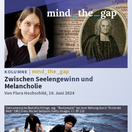
mind_the_gap
KOLUMNE
Zwischen Seelengewinn und
Melancholie
Von
Flora Hochschild
, 10. Juni 2024
Vietnamesische Bootsflüchtlinge, sog. "Boatpeople" bei ihrer Rettung durch "Ärzte der
Welt" 1982 (Foto: Michel Setboum/Getty Images, CC BY 2.0)