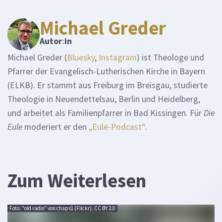
Michael Greder
Autor
:
in
Michael Greder (
Bluesky
,
Instagram
) ist Theologe und
Pfarrer der Evangelisch-Lutherischen Kirche in Bayern
(ELKB). Er stammt aus Freiburg im Breisgau, studierte
Theologie in Neuendettelsau, Berlin und Heidelberg,
und arbeitet als Familienpfarrer in Bad Kissingen. Für
Die
Eule
moderiert er den
„Eule-Podcast“
.
Zum Weiterlesen
Foto: "old radio" von chaps1 (Flickr), CC BY 2.0