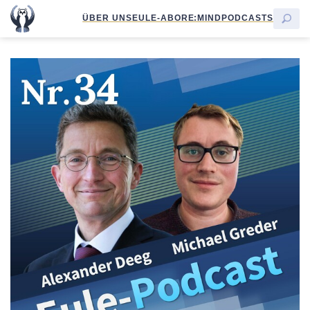
ÜBER UNS
EULE-ABO
RE:MIND
PODCASTS