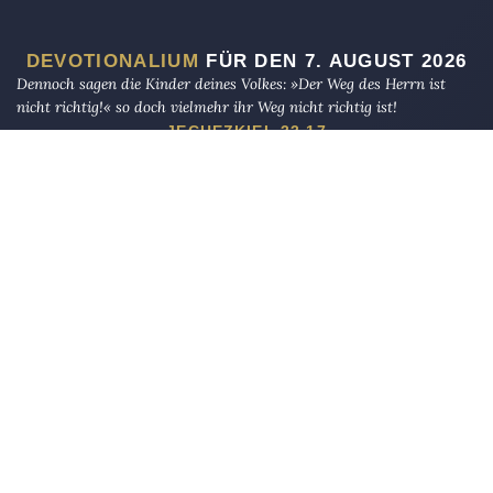
DEVOTIONALIUM
FÜR DEN 7. AUGUST 2026
Dennoch sagen die Kinder deines Volkes: »Der Weg des Herrn ist
nicht richtig!« so doch vielmehr ihr Weg nicht richtig ist!
JECHEZKIEL 33,17
Und ich bin nicht mehr in der Welt, sie aber sind in der Welt, und
ich komme zu dir. Heiliger Vater, bewahre sie in deinem Namen, den
du mir gegeben hast, damit sie eins seien, gleichwie wir!
JOHANNES 17,11
(Ihnen), die, wenn Wir ihnen eine angesehene Stellung auf der Erde
geben, das Gebet verrichten und die Abgabe entrichten, das Rechte
gebieten und das Verwerfliche verbieten. Und Gott gehört das Ende
der Angelegenheiten.
AL-HAJJ 41
Die Eule
bietet Nachrichten und Meinungen zu Kirche, Politik und