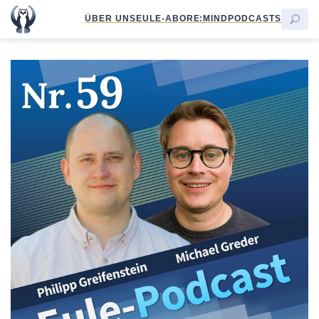
ÜBER UNS
EULE-ABO
RE:MIND
PODCASTS