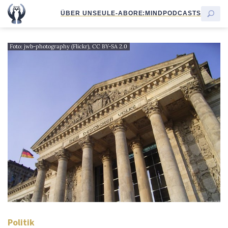
ÜBER UNS
EULE-ABO
RE:MIND
PODCASTS
Foto: jwb-photography (Flickr), CC BY-SA 2.0
Politik