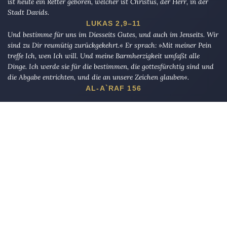
ist heute ein Retter geboren, welcher ist Christus, der Herr, in der
Stadt Davids.
LUKAS 2,9–11
Und bestimme für uns im Diesseits Gutes, und auch im Jenseits. Wir
sind zu Dir reumütig zurückgekehrt.« Er sprach: »Mit meiner Pein
treffe Ich, wen Ich will. Und meine Barmherzigkeit umfaßt alle
Dinge. Ich werde sie für die bestimmen, die gottesfürchtig sind und
die Abgabe entrichten, und die an unsere Zeichen glauben«.
AL-A`RAF 156
Die Eule
bietet Nachrichten und Meinungen zu Kirche, Politik und
Kultur, immer mit einem kritischen Blick aufgeschrieben für eine
neue Generation.
Über uns
Eule-Abo
FAQ
Podcasts
Re:mind
Newsletter
WIDERSTAND!
Kontakt
Werbung schalten
Suche