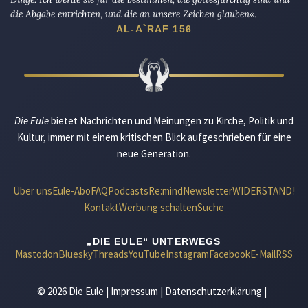
die Abgabe entrichten, und die an unsere Zeichen glauben«.
AL-A`RAF 156
Die Eule
bietet Nachrichten und Meinungen zu Kirche, Politik und
Kultur, immer mit einem kritischen Blick aufgeschrieben für eine
neue Generation.
Über uns
Eule-Abo
FAQ
Podcasts
Re:mind
Newsletter
WIDERSTAND!
Kontakt
Werbung schalten
Suche
„DIE EULE“ UNTERWEGS
Mastodon
Bluesky
Threads
YouTube
Instagram
Facebook
E-Mail
RSS
© 2026 Die Eule |
Impressum
|
Datenschutzerklärung
|