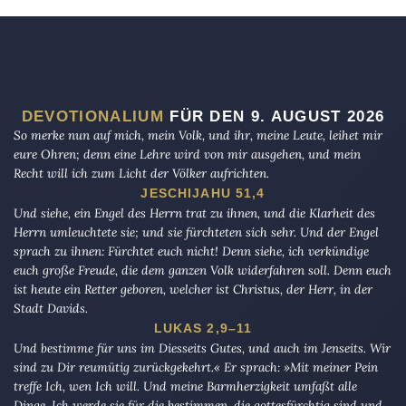
DEVOTIONALIUM
FÜR DEN 9. AUGUST 2026
So merke nun auf mich, mein Volk, und ihr, meine Leute, leihet mir
eure Ohren; denn eine Lehre wird von mir ausgehen, und mein
Recht will ich zum Licht der Völker aufrichten.
JESCHIJAHU 51,4
Und siehe, ein Engel des Herrn trat zu ihnen, und die Klarheit des
Herrn umleuchtete sie; und sie fürchteten sich sehr. Und der Engel
sprach zu ihnen: Fürchtet euch nicht! Denn siehe, ich verkündige
euch große Freude, die dem ganzen Volk widerfahren soll. Denn euch
ist heute ein Retter geboren, welcher ist Christus, der Herr, in der
Stadt Davids.
LUKAS 2,9–11
Und bestimme für uns im Diesseits Gutes, und auch im Jenseits. Wir
sind zu Dir reumütig zurückgekehrt.« Er sprach: »Mit meiner Pein
treffe Ich, wen Ich will. Und meine Barmherzigkeit umfaßt alle
Dinge. Ich werde sie für die bestimmen, die gottesfürchtig sind und