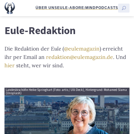
ÜBER UNS
EULE-ABO
RE:MIND
PODCASTS
Eule-Redaktion
Die Redaktion der
Eule
(
@eulemagazin
) erreicht
ihr per Email an
redaktion@eulemagazin.de
. Und
hier
steht, wer wir sind.
Landesbischöfin Heike Springhart (Foto: artis / Ulli Deck), Hintergrund: Mohamed Slama
(Unsplash)