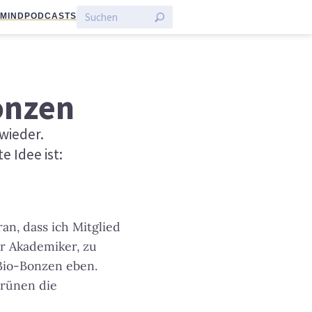
:MIND
PODCASTS
onzen
wieder.
 Idee ist:
ran, dass ich Mitglied
hr Akademiker, zu
Bio-Bonzen eben.
Grünen die