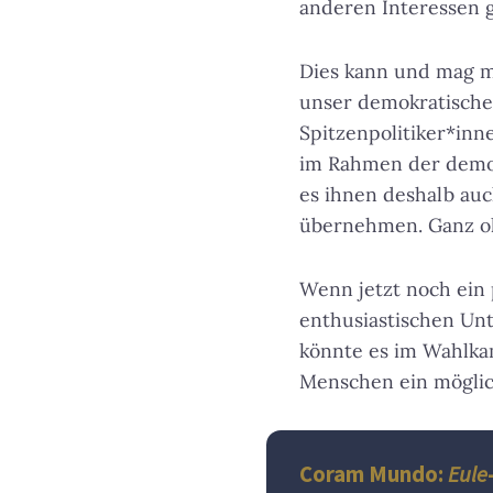
anderen Interessen 
Dies kann und mag m
unser demokratisches
Spitzenpolitiker*inn
im Rahmen der demokr
es ihnen deshalb auc
übernehmen. Ganz oh
Wenn jetzt noch ein
enthusiastischen Un
könnte es im Wahlkamp
Menschen ein möglic
Coram Mundo:
Eule