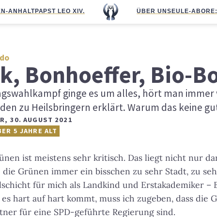
N-ANHALT
PAPST LEO XIV.
ÜBER UNS
EULE-ABO
RE
do
k, Bonhoeffer, Bio-B
gswahlkampf ginge es um alles, hört man immer 
en zu Heilsbringern erklärt. Warum das keine gute
ER
,
30. AUGUST 2021
BER 5 JAHRE ALT
ünen ist meistens sehr kritisch. Das liegt nicht nur da
d die Grünen immer ein bisschen zu sehr Stadt, zu se
schicht für mich als Landkind und Erstakademiker – 
 es hart auf hart kommt, muss ich zugeben, dass die 
tner für eine SPD-geführte Regierung sind.