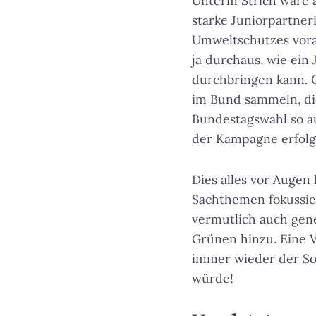
Unterm Strich wäre al
starke Juniorpartner
Umweltschutzes vora
ja durchaus, wie ein
durchbringen kann. G
im Bund sammeln, die
Bundestagswahl so au
der Kampagne erfolg
Dies alles vor Augen
Sachthemen fokussier
vermutlich auch gen
Grünen hinzu. Eine V
immer wieder der So
würde!