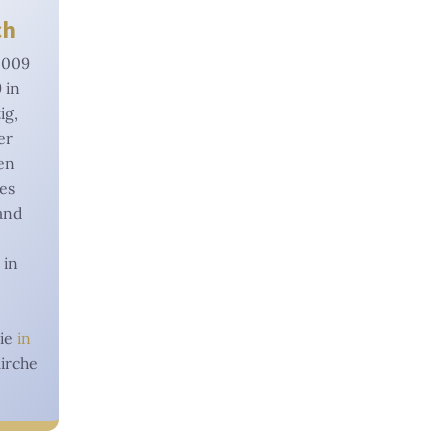
ch
2009
 in
ig,
er
en
es
and
 in
sie
in
Kirche