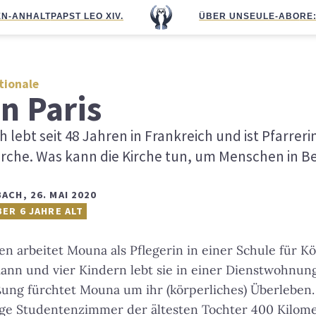
N-ANHALT
PAPST LEO XIV.
ÜBER UNS
EULE-ABO
RE
tionale
n Paris
 lebt seit 48 Jahren in Frankreich und ist Pfarreri
irche. Was kann die Kirche tun, um Menschen in B
BACH
,
26. MAI 2020
BER 6 JAHRE ALT
ren arbeitet Mouna als Pflegerin in einer Schule für K
ann und vier Kindern lebt sie in einer Dienstwohnung
ung fürchtet Mouna um ihr (körperliches) Überleben. 
nge Studentenzimmer der ältesten Tochter 400 Kilome