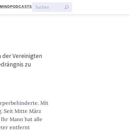
:MIND
PODCASTS
n der Vereinigten
edrängnis zu
örperbehinderte. Mit
. Seit Mitte März
Ihr Mann hat alle
ter entfernt