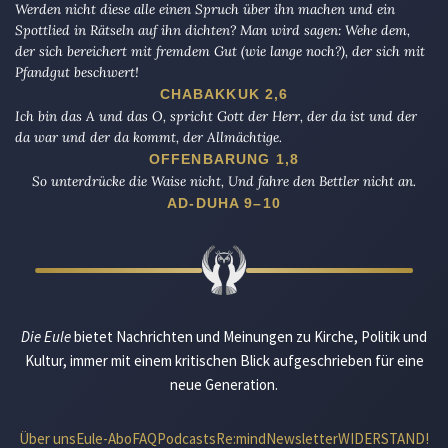
Werden nicht diese alle einen Spruch über ihn machen und ein
Spottlied in Rätseln auf ihn dichten? Man wird sagen: Wehe dem,
der sich bereichert mit fremdem Gut (wie lange noch?), der sich mit
Pfandgut beschwert!
CHABAKKUK 2,6
Ich bin das A und das O, spricht Gott der Herr, der da ist und der
da war und der da kommt, der Allmächtige.
OFFENBARUNG 1,8
So unterdrücke die Waise nicht, Und fahre den Bettler nicht an.
AD-DUHA 9–10
Die Eule
bietet Nachrichten und Meinungen zu Kirche, Politik und
Kultur, immer mit einem kritischen Blick aufgeschrieben für eine
neue Generation.
Über uns
Eule-Abo
FAQ
Podcasts
Re:mind
Newsletter
WIDERSTAND!