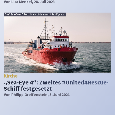
Von
Lisa Menzel
, 28. Juli 2023
Die "Sea-Eye 4", Foto: Maik Lüdemann / Sea Eye e.V.
Kirche
„Sea-Eye 4“: Zweites #United4Rescue-
Schiff festgesetzt
Von
Philipp Greifenstein
, 5. Juni 2021