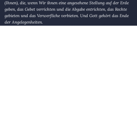
(Ihnen), die, wenn Wir ihnen eine angesehene Stellung auf der Erde
geben, das Gebet verrichten und die Abgabe entrichten, das Rechte
gebieten und das Verwerfliche verbieten. Und Gott gehört das Ende
der Angelegenheiten.
AL-HAJJ 41
Die Eule
bietet Nachrichten und Meinungen zu Kirche, Politik und
Kultur, immer mit einem kritischen Blick aufgeschrieben für eine
neue Generation.
Über uns
Eule-Abo
FAQ
Podcasts
Re:mind
Newsletter
WIDERSTAND!
Kontakt
Werbung schalten
Suche
„DIE EULE“ UNTERWEGS
Mastodon
Bluesky
Threads
YouTube
Instagram
Facebook
E-Mail
RSS