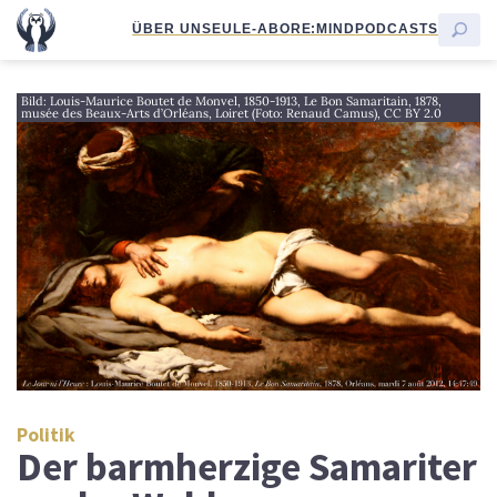
ÜBER UNS
EULE-ABO
RE:MIND
PODCASTS
Bild: Louis-Maurice Boutet de Monvel, 1850-1913, Le Bon Samaritain, 1878,
musée des Beaux-Arts d’Orléans, Loiret (Foto: Renaud Camus), CC BY 2.0
Politik
Der barmherzige Samariter