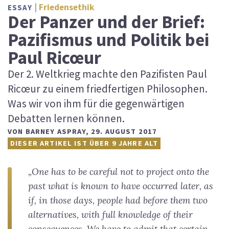
Friedensethik
ESSAY
Der Panzer und der Brief:
Pazifismus und Politik bei
Paul Ricœur
Der 2. Weltkrieg machte den Pazifisten Paul
Ricœur zu einem friedfertigen Philosophen.
Was wir von ihm für die gegenwärtigen
Debatten lernen können.
VON
BARNEY ASPRAY
,
29. AUGUST 2017
DIESER ARTIKEL IST ÜBER 9 JAHRE ALT
„One has to be careful not to project onto the
past what is known to have occurred later, as
if, in those days, people had before them two
alternatives, with full knowledge of their
consequences. We have to admit that certain