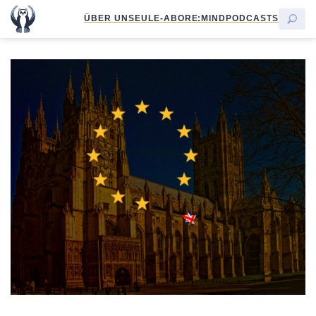
ÜBER UNS
EULE-ABO
RE:MIND
PODCASTS