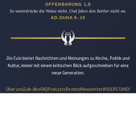
OFFENBARUNG 1,8
So unterdrücke die Waise nicht, Und fahre den Bettler nicht an.
AD-DUHA 9–10
Die Eule
bietet Nachrichten und Meinungen zu Kirche, Politik und
Kultur, immer mit einem kritischen Blick aufgeschrieben für eine
neue Generation.
Über uns
Eule-Abo
FAQ
Podcasts
Re:mind
Newsletter
WIDERSTAND!
Kontakt
Werbung schalten
Suche
„DIE EULE“ UNTERWEGS
Mastodon
Bluesky
Threads
YouTube
Instagram
Facebook
E-Mail
RSS
© 2026 Die Eule |
Impressum
|
Datenschutzerklärung
|