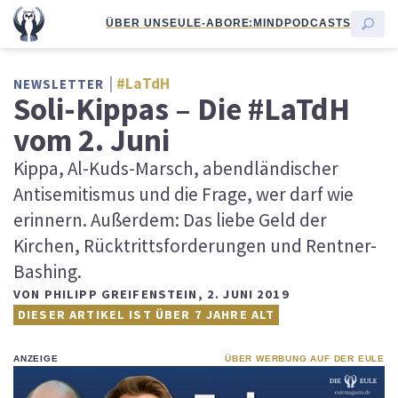
ÜBER UNS
EULE-ABO
RE:MIND
PODCASTS
#LaTdH
NEWSLETTER
Soli-Kippas – Die #LaTdH
vom 2. Juni
Kippa, Al-Kuds-Marsch, abendländischer
Antisemitismus und die Frage, wer darf wie
erinnern. Außerdem: Das liebe Geld der
Kirchen, Rücktrittsforderungen und Rentner-
Bashing.
VON
PHILIPP GREIFENSTEIN
,
2. JUNI 2019
DIESER ARTIKEL IST ÜBER 7 JAHRE ALT
ANZEIGE
ÜBER WERBUNG AUF DER EULE