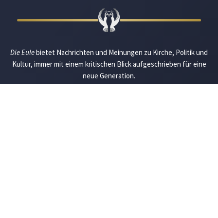
Die Eule
bietet Nachrichten und Meinungen zu Kirche, Politik und
Kultur, immer mit einem kritischen Blick aufgeschrieben für eine
neue Generation.
Über uns
Eule-Abo
FAQ
Podcasts
Re:mind
Newsletter
WIDERSTAND!
Kontakt
Werbung schalten
Suche
„DIE EULE“ UNTERWEGS
Mastodon
Bluesky
Threads
YouTube
Instagram
Facebook
E-Mail
RSS
© 2026 Die Eule |
Impressum
|
Datenschutzerklärung
|