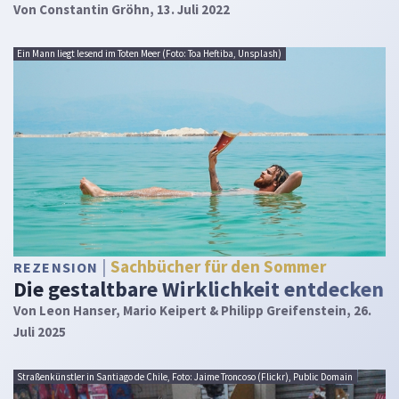
Von
Constantin Gröhn
, 13. Juli 2022
Ein Mann liegt lesend im Toten Meer (Foto: Toa Heftiba, Unsplash)
Sachbücher für den Sommer
REZENSION
Die gestaltbare Wirklichkeit entdecken
Von
Leon Hanser, Mario Keipert & Philipp Greifenstein
, 26.
Juli 2025
Straßenkünstler in Santiago de Chile, Foto: Jaime Troncoso (Flickr), Public Domain