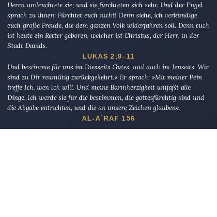
Herrn umleuchtete sie; und sie fürchteten sich sehr. Und der Engel
sprach zu ihnen: Fürchtet euch nicht! Denn siehe, ich verkündige
euch große Freude, die dem ganzen Volk widerfahren soll. Denn euch
ist heute ein Retter geboren, welcher ist Christus, der Herr, in der
Stadt Davids.
LUKAS 2,9–11
Und bestimme für uns im Diesseits Gutes, und auch im Jenseits. Wir
sind zu Dir reumütig zurückgekehrt.« Er sprach: »Mit meiner Pein
treffe Ich, wen Ich will. Und meine Barmherzigkeit umfaßt alle
Dinge. Ich werde sie für die bestimmen, die gottesfürchtig sind und
die Abgabe entrichten, und die an unsere Zeichen glauben«.
AL-A`RAF 156
Die Eule
bietet Nachrichten und Meinungen zu Kirche, Politik und
Kultur, immer mit einem kritischen Blick aufgeschrieben für eine
neue Generation.