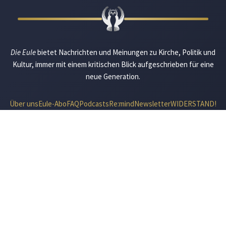
Die Eule
bietet Nachrichten und Meinungen zu Kirche, Politik und
Kultur, immer mit einem kritischen Blick aufgeschrieben für eine
neue Generation.
Über uns
Eule-Abo
FAQ
Podcasts
Re:mind
Newsletter
WIDERSTAND!
Kontakt
Werbung schalten
Suche
„DIE EULE“ UNTERWEGS
Mastodon
Bluesky
Threads
YouTube
Instagram
Facebook
E-Mail
RSS
© 2026 Die Eule |
Impressum
|
Datenschutzerklärung
|