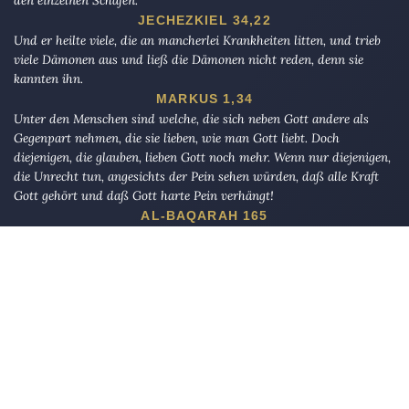
JECHEZKIEL 34,22
Und er heilte viele, die an mancherlei Krankheiten litten, und trieb
viele Dämonen aus und ließ die Dämonen nicht reden, denn sie
kannten ihn.
MARKUS 1,34
Unter den Menschen sind welche, die sich neben Gott andere als
Gegenpart nehmen, die sie lieben, wie man Gott liebt. Doch
diejenigen, die glauben, lieben Gott noch mehr. Wenn nur diejenigen,
die Unrecht tun, angesichts der Pein sehen würden, daß alle Kraft
Gott gehört und daß Gott harte Pein verhängt!
AL-BAQARAH 165
Die Eule
bietet Nachrichten und Meinungen zu Kirche, Politik und
Kultur, immer mit einem kritischen Blick aufgeschrieben für eine
neue Generation.