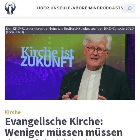
ÜBER UNS
EULE-ABO
RE:MIND
PODCASTS
Der EKD-Ratsvorsitzende Heinrich Bedford-Strohm auf der EKD-Synode 2020
(Foto: EKD)
Kirche
Evangelische Kirche:
Weniger müssen müssen