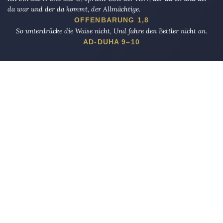
da war und der da kommt, der Allmächtige.
OFFENBARUNG 1,8
So unterdrücke die Waise nicht, Und fahre den Bettler nicht an.
AD-DUHA 9–10
Die Eule
bietet Nachrichten und Meinungen zu Kirche, Politik und
Kultur, immer mit einem kritischen Blick aufgeschrieben für eine
neue Generation.
Über uns
Eule-Abo
FAQ
Podcasts
Re:mind
Newsletter
WIDERSTAND!
Kontakt
Werbung schalten
Suche
„DIE EULE“ UNTERWEGS
Mastodon
Bluesky
Threads
YouTube
Instagram
Facebook
E-Mail
RSS