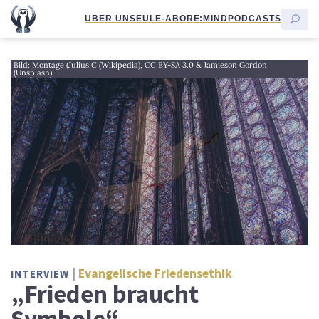
ÜBER UNS
EULE-ABO
RE:MIND
PODCASTS
Bild: Montage (Julius C (Wikipedia), CC BY-SA 3.0 & Jamieson Gordon
(Unsplash)
Evangelische Friedensethik
INTERVIEW
„Frieden braucht
Symbole“