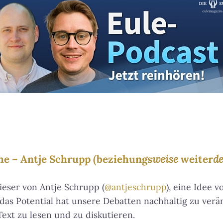
he – Antje Schrupp (beziehungs
weise
weiter
d
ieser von Antje Schrupp (
@antjeschrupp
), eine Idee v
d das Potential hat unsere Debatten nachhaltig zu ver
Text zu lesen und zu diskutieren.