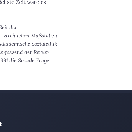
öchste Zeit wäre es
eit der
h kirchlichen Maßstäben
e akademische Sozialethik
 umfassend der
Rerum
891 die Soziale Frage
: