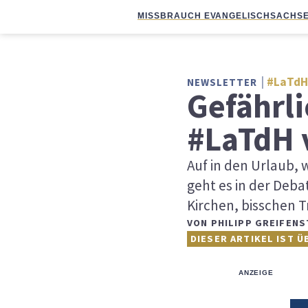
MISSBRAUCH EVANGELISCH
SACHSE
#LaTdH
NEWSLETTER
Gefährli
#LaTdH 
Auf in den Urlaub,
geht es in der Deba
Kirchen, bisschen T
VON
PHILIPP GREIFENS
DIESER ARTIKEL IST Ü
ANZEIGE