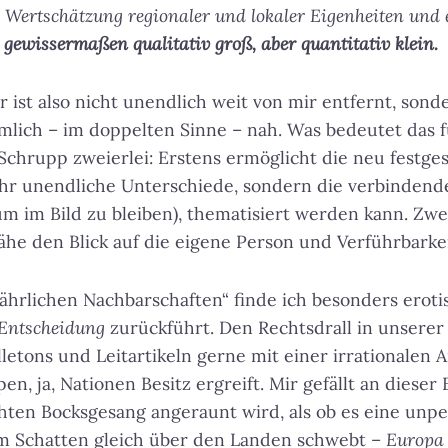
er Wertschätzung regionaler und lokaler Eigenheiten und e
 gewissermaßen qualitativ groß, aber quantitativ klein.
 ist also nicht unendlich weit von mir entfernt, sond
mlich – im doppelten Sinne – nah. Was bedeutet das f
Schrupp zweierlei: Erstens ermöglicht die neu festge
ehr unendliche Unterschiede, sondern die verbinden
m im Bild zu bleiben), thematisiert werden kann. Zwei
e den Blick auf die eigene Person und Verführbarkei
hrlichen Nachbarschaften“ finde ich besonders erotis
Entscheidung
zurückführt. Den Rechtsdrall in unserer 
letons und Leitartikeln gerne mit einer irrationalen A
 ja, Nationen Besitz ergreift. Mir gefällt an dieser 
hten Bocksgesang angeraunt wird, als ob es eine unp
em Schatten gleich über den Landen schwebt –
Europa 