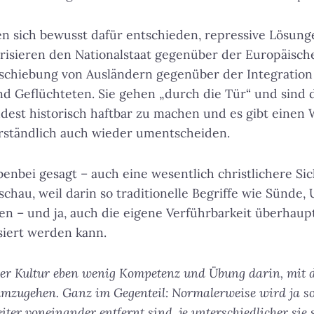
 sich bewusst dafür entschieden, repressive Lösunge
orisieren den Nationalstaat gegenüber der Europäisch
chiebung von Ausländern gegenüber der Integration
 Geflüchteten. Sie gehen „durch die Tür“ und sind d
dest historisch haftbar zu machen und es gibt einen 
erständlich auch wieder umentscheiden.
enbei gesagt – auch eine wesentlich christlichere Sic
schau, weil darin so traditionelle Begriffe wie Sünde
en – und ja, auch die eigene Verführbarkeit überhaup
siert werden kann.
er Kultur eben wenig Kompetenz und Übung darin, mit d
mzugehen. Ganz im Gegenteil: Normalerweise wird ja so g
ter voneinander entfernt sind, je unterschiedlicher sie 