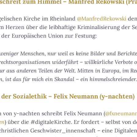
 schreit zum Himmel – Manfred Rekowski (Prä
gelischen Kirche im Rheinland
@ManfredRekowski
denk
em Herzen über die leibhaftige Kriminalisierung der 
der Europäischen Union zur Festung:
 weniger Menschen, nur weil es keine Bilder und Bericht
echtsorganisationen widerfährt – willkürliche Verbote
nur aus anderen Teilen der Welt. Mitten in Europa, im R
, ist das für mich ein Skandal – ein himmelschreiender.
 der Sozialethik – Felix Neumann (y-nachten)
n von y-nachten schreibt Felix Neumann (
@fxneuman
en
) über die #digitaleKirche. Er fordert – selbst von 
christlichen Geschwister_innenschaft – eine Digitale