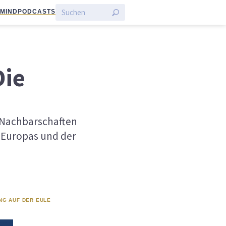
:MIND
PODCASTS
Die
 Nachbarschaften
 Europas und der
NG AUF DER EULE