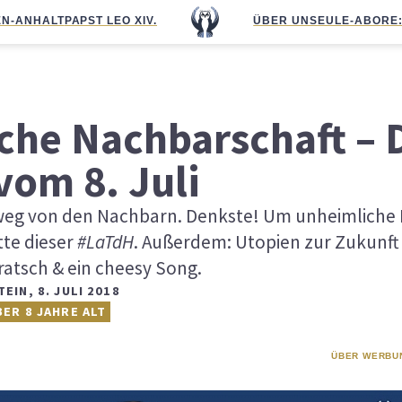
N-ANHALT
PAPST LEO XIV.
ÜBER UNS
EULE-ABO
RE
che Nachbarschaft – 
vom 8. Juli
 weg von den Nachbarn. Denkste! Um unheimliche
tte dieser
#LaTdH
. Außerdem: Utopien zur Zukunft
ratsch & ein cheesy Song.
TEIN
,
8. JULI 2018
BER 8 JAHRE ALT
ÜBER WERBU