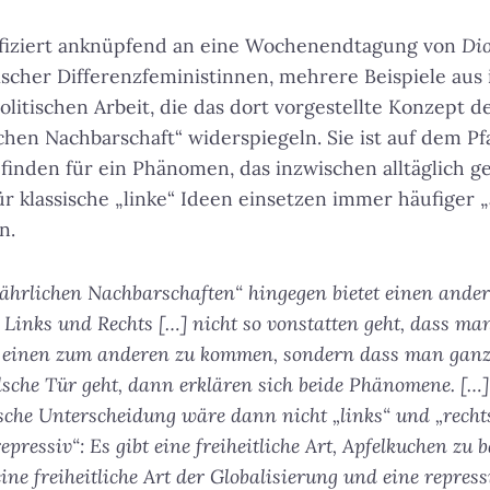
ifiziert anknüpfend an eine Wochenendtagung von
Di
ischer Differenzfeministinnen, mehrere Beispiele aus
olitischen Arbeit, die das dort vorgestellte Konzept d
chen Nachbarschaft“ widerspiegeln. Sie ist auf dem Pf
finden für ein Phänomen, das inzwischen alltäglich ge
r klassische „linke“ Ideen einsetzen immer häufiger „
n.
fährlichen Nachbarschaften“ hingegen bietet einen and
Links und Rechts […] nicht so vonstatten geht, dass ma
 einen zum anderen zu kommen, sondern dass man ganz
lsche Tür geht, dann erklären sich beide Phänomene. […]
ische Unterscheidung wäre dann nicht „links“ und „rechts
repressiv“: Es gibt eine freiheitliche Art, Apfelkuchen zu 
eine freiheitliche Art der Globalisierung und eine repressi