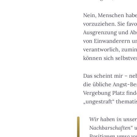
Nein, Menschen haben
vorzuziehen. Sie fav
Ausgrenzung und Abs
von Einwanderern und
verantworlich, zumin
können sich selbstv
Das scheint mir – neb
die übliche Angst-Be
Vergebung Platz find
„ungestraft“ themati
Wir haben in unser
Nachbarschaften“ u
Positionen umso wei