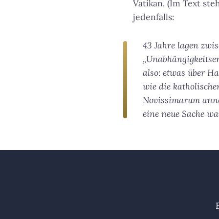
Vatikan. (Im Text st
jedenfalls:
43 Jahre lagen zw
„Unabhängigkeitser
also: etwas über Ha
wie die katholisch
Novissimarum
anne
eine neue Sache wa