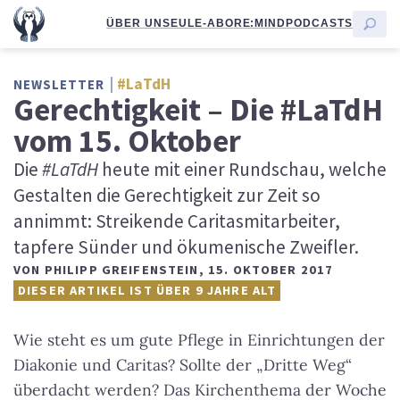
ÜBER UNS
EULE-ABO
RE:MIND
PODCASTS
#LaTdH
NEWSLETTER
Gerechtigkeit – Die #LaTdH
vom 15. Oktober
Die
#LaTdH
heute mit einer Rundschau, welche
Gestalten die Gerechtigkeit zur Zeit so
annimmt: Streikende Caritasmitarbeiter,
tapfere Sünder und ökumenische Zweifler.
VON
PHILIPP GREIFENSTEIN
,
15. OKTOBER 2017
DIESER ARTIKEL IST ÜBER 9 JAHRE ALT
Wie steht es um gute Pflege in Einrichtungen der
Diakonie und Caritas? Sollte der „Dritte Weg“
überdacht werden? Das Kirchenthema der Woche