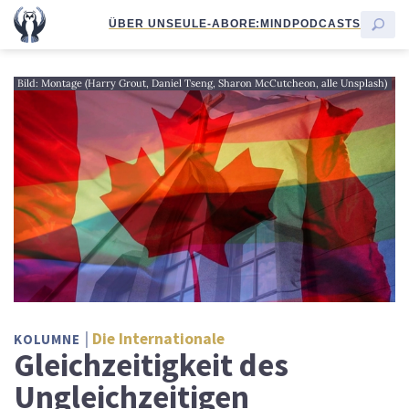
ÜBER UNS
EULE-ABO
RE:MIND
PODCASTS
Bild: Montage (Harry Grout, Daniel Tseng, Sharon McCutcheon, alle Unsplash)
Die Internationale
KOLUMNE
Gleichzeitigkeit des
Ungleichzeitigen