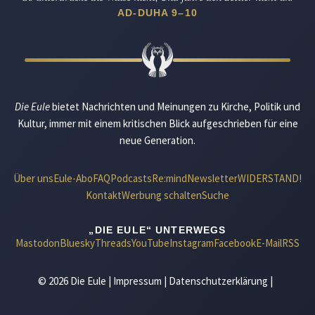
AD-DUHA 9–10
Die Eule
bietet Nachrichten und Meinungen zu Kirche, Politik und
Kultur, immer mit einem kritischen Blick aufgeschrieben für eine
neue Generation.
Über uns
Eule-Abo
FAQ
Podcasts
Re:mind
Newsletter
WIDERSTAND!
Kontakt
Werbung schalten
Suche
„DIE EULE“ UNTERWEGS
Mastodon
Bluesky
Threads
YouTube
Instagram
Facebook
E-Mail
RSS
© 2026 Die Eule |
Impressum
|
Datenschutzerklärung
|