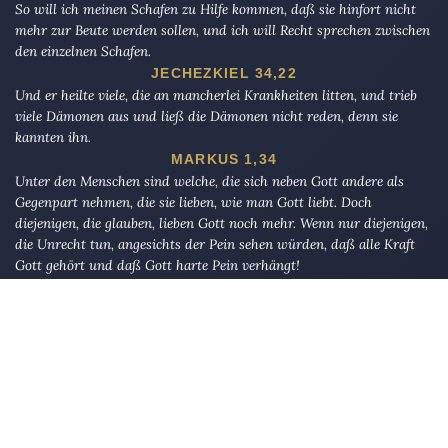
So will ich meinen Schafen zu Hilfe kommen, daß sie hinfort nicht
mehr zur Beute werden sollen, und ich will Recht sprechen zwischen
den einzelnen Schafen.
JECHEZKIEL 34,22
Und er heilte viele, die an mancherlei Krankheiten litten, und trieb
viele Dämonen aus und ließ die Dämonen nicht reden, denn sie
kannten ihn.
MARKUS 1,34
Unter den Menschen sind welche, die sich neben Gott andere als
Gegenpart nehmen, die sie lieben, wie man Gott liebt. Doch
diejenigen, die glauben, lieben Gott noch mehr. Wenn nur diejenigen,
die Unrecht tun, angesichts der Pein sehen würden, daß alle Kraft
Gott gehört und daß Gott harte Pein verhängt!
AL-BAQARAH 165
Die Eule
bietet Nachrichten und Meinungen zu Kirche, Politik und
Kultur, immer mit einem kritischen Blick aufgeschrieben für eine