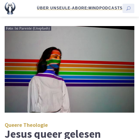
ÜBER UNS
EULE-ABO
RE:MIND
PODCASTS
Foto: Isi Parente (Unsplash)
Queere Theologie
Jesus queer gelesen