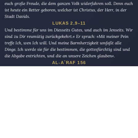
euch große Freude, die dem ganzen Volk widerfahren soll. Denn euch
ist heute ein Retter geboren, welcher ist Christus, der Herr, in der
Stadt Davids.
LUKAS 2,9–11
Und bestimme für uns im Diesseits Gutes, und auch im Jenseits. Wir
sind zu Dir reumütig zurückgekehrt.« Er sprach: »Mit meiner Pein
treffe Ich, wen Ich will. Und meine Barmherzigkeit umfaßt alle
Dinge. Ich werde sie für die bestimmen, die gottesfürchtig sind und
die Abgabe entrichten, und die an unsere Zeichen glauben«.
AL-A`RAF 156
Die Eule
bietet Nachrichten und Meinungen zu Kirche, Politik und
Kultur, immer mit einem kritischen Blick aufgeschrieben für eine
neue Generation.
Über uns
Eule-Abo
FAQ
Podcasts
Re:mind
Newsletter
WIDERSTAND!