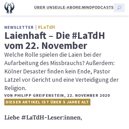
ÜBER UNS
EULE-ABO
RE:MIND
PODCASTS
#LaTdH
NEWSLETTER
Laienhaft – Die #LaTdH
vom 22. November
Welche Rolle spielen die Laien bei der
Aufarbeitung des Missbrauchs? Außerdem:
Kölner Desaster finden kein Ende, Pastor
Latzel vor Gericht und eine Verteidigung der
Religion.
VON
PHILIPP GREIFENSTEIN
,
22. NOVEMBER 2020
DIESER ARTIKEL IST ÜBER 5 JAHRE ALT
Liebe #LaTdH-Leser:innen,