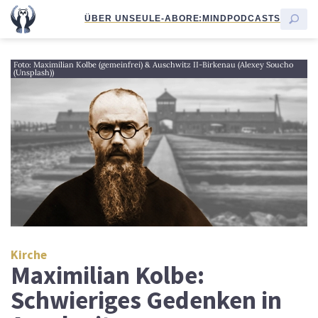
ÜBER UNS
EULE-ABO
RE:MIND
PODCASTS
Foto: Maximilian Kolbe (gemeinfrei) & Auschwitz II-Birkenau (Alexey Soucho
(Unsplash))
Kirche
Maximilian Kolbe:
Schwieriges Gedenken in