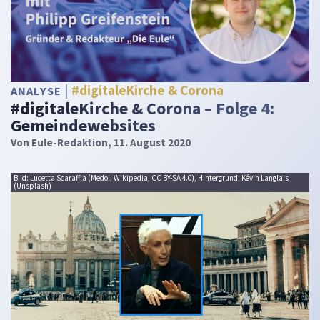
#digitaleKirche & Corona
ANALYSE
#digitaleKirche & Corona – Folge 4:
Gemeindewebsites
Von
Eule-Redaktion
, 11. August 2020
Bild: Lucetta Scaraffia (Medol, Wikipedia, CC BY-SA 4.0), Hintergrund: Kévin Langlais
(Unsplash)