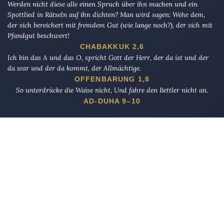
Werden nicht diese alle einen Spruch über ihn machen und ein
Spottlied in Rätseln auf ihn dichten? Man wird sagen: Wehe dem,
der sich bereichert mit fremdem Gut (wie lange noch?), der sich mit
Pfandgut beschwert!
CHABAKKUK 2,6
Ich bin das A und das O, spricht Gott der Herr, der da ist und der
da war und der da kommt, der Allmächtige.
OFFENBARUNG 1,8
So unterdrücke die Waise nicht, Und fahre den Bettler nicht an.
AD-DUHA 9–10
Die Eule
bietet Nachrichten und Meinungen zu Kirche, Politik und
Kultur, immer mit einem kritischen Blick aufgeschrieben für eine
neue Generation.
Über uns
Eule-Abo
FAQ
Podcasts
Re:mind
Newsletter
WIDERSTAND!