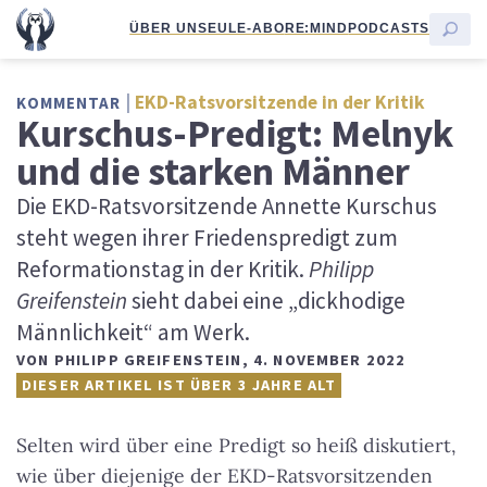
ÜBER UNS
EULE-ABO
RE:MIND
PODCASTS
EKD-Ratsvorsitzende in der Kritik
KOMMENTAR
Kurschus-Predigt: Melnyk
und die starken Männer
Die EKD-Ratsvorsitzende Annette Kurschus
steht wegen ihrer Friedenspredigt zum
Reformationstag in der Kritik.
Philipp
Greifenstein
sieht dabei eine „dickhodige
Männlichkeit“ am Werk.
VON
PHILIPP GREIFENSTEIN
,
4. NOVEMBER 2022
DIESER ARTIKEL IST ÜBER 3 JAHRE ALT
Selten wird über eine Predigt so heiß diskutiert,
wie über diejenige der EKD-Ratsvorsitzenden