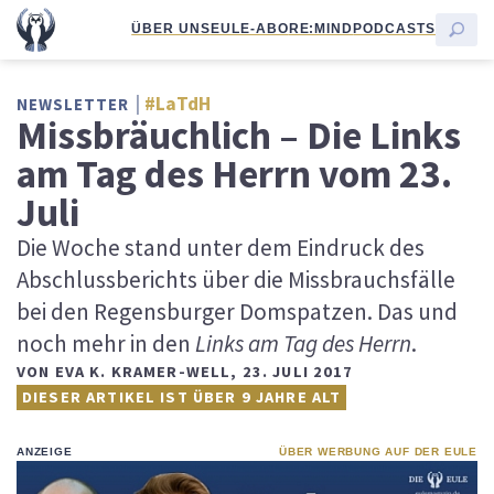
ÜBER UNS
EULE-ABO
RE:MIND
PODCASTS
#LaTdH
NEWSLETTER
Missbräuchlich – Die Links
am Tag des Herrn vom 23.
Juli
Die Woche stand unter dem Eindruck des
Abschlussberichts über die Missbrauchsfälle
bei den Regensburger Domspatzen. Das und
noch mehr in den
Links am Tag des Herrn
.
VON
EVA K. KRAMER-WELL
,
23. JULI 2017
DIESER ARTIKEL IST ÜBER 9 JAHRE ALT
ANZEIGE
ÜBER WERBUNG AUF DER EULE