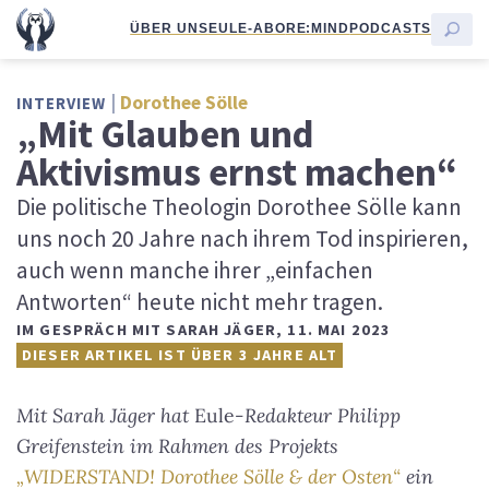
ÜBER UNS
EULE-ABO
RE:MIND
PODCASTS
Dorothee Sölle
INTERVIEW
„Mit Glauben und
Aktivismus ernst machen“
Die politische Theologin Dorothee Sölle kann
uns noch 20 Jahre nach ihrem Tod inspirieren,
auch wenn manche ihrer „einfachen
Antworten“ heute nicht mehr tragen.
IM GESPRÄCH MIT SARAH JÄGER
,
11. MAI 2023
DIESER ARTIKEL IST ÜBER 3 JAHRE ALT
Mit Sarah Jäger hat
Eule
-Redakteur Philipp
Greifenstein im Rahmen des Projekts
„WIDERSTAND! Dorothee Sölle & der Osten“
ein