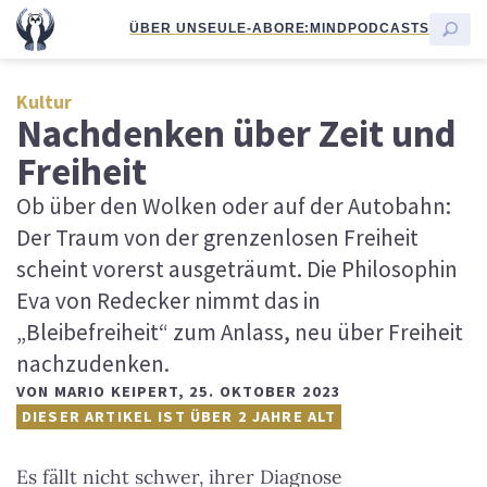
ÜBER UNS
EULE-ABO
RE:MIND
PODCASTS
Kultur
Nachdenken über Zeit und
Freiheit
Ob über den Wolken oder auf der Autobahn:
Der Traum von der grenzenlosen Freiheit
scheint vorerst ausgeträumt. Die Philosophin
Eva von Redecker nimmt das in
„Bleibefreiheit“ zum Anlass, neu über Freiheit
nachzudenken.
VON
MARIO KEIPERT
,
25. OKTOBER 2023
DIESER ARTIKEL IST ÜBER 2 JAHRE ALT
Es fällt nicht schwer, ihrer Diagnose