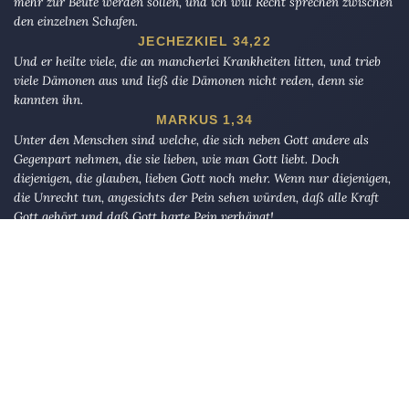
mehr zur Beute werden sollen, und ich will Recht sprechen zwischen
den einzelnen Schafen.
JECHEZKIEL 34,22
Und er heilte viele, die an mancherlei Krankheiten litten, und trieb
viele Dämonen aus und ließ die Dämonen nicht reden, denn sie
kannten ihn.
MARKUS 1,34
Unter den Menschen sind welche, die sich neben Gott andere als
Gegenpart nehmen, die sie lieben, wie man Gott liebt. Doch
diejenigen, die glauben, lieben Gott noch mehr. Wenn nur diejenigen,
die Unrecht tun, angesichts der Pein sehen würden, daß alle Kraft
Gott gehört und daß Gott harte Pein verhängt!
AL-BAQARAH 165
Die Eule
bietet Nachrichten und Meinungen zu Kirche, Politik und
Kultur, immer mit einem kritischen Blick aufgeschrieben für eine
neue Generation.