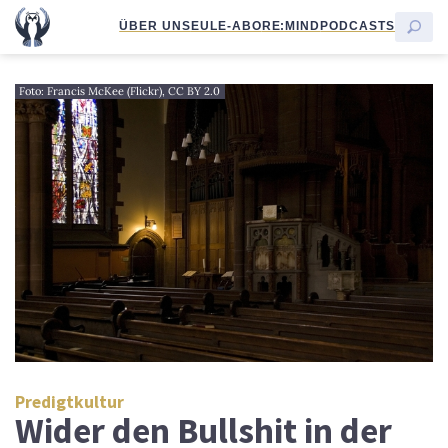
ÜBER UNS
EULE-ABO
RE:MIND
PODCASTS
Foto: Francis McKee (Flickr), CC BY 2.0
Predigtkultur
Wider den Bullshit in der