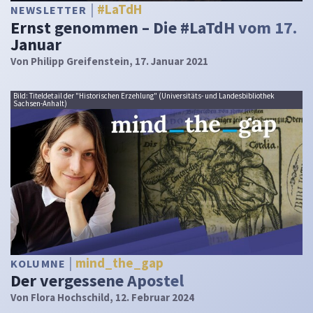
#LaTdH
NEWSLETTER
Ernst genommen – Die #LaTdH vom 17.
Januar
Von
Philipp Greifenstein
, 17. Januar 2021
Bild: Titeldetail der "Historischen Erzehlung" (Universitäts- und Landesbibliothek
Sachsen-Anhalt)
mind_the_gap
KOLUMNE
Der vergessene Apostel
Von
Flora Hochschild
, 12. Februar 2024